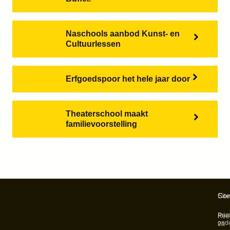
Naschools aanbod Kunst- en
Cultuurlessen
Erfgoedspoor het hele jaar door
Theaterschool maakt
familievoorstelling
Sit
Con
Prim
Ree
onde
2a