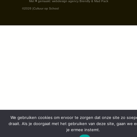
Met ♥︎ gemaakt:
webdesign agency Brendly
&
Mad Pack
©2026 |
Cultuur op School
We gebruiken cookies om ervoor te zorgen dat onze site zo soepe
draait. Als je doorgaat met het gebruiken van deze site, gaan we er
je ermee instemt.