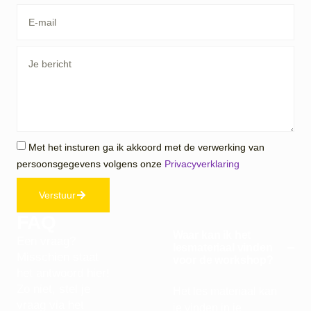
Met het insturen ga ik akkoord met de verwerking van
persoonsgegevens volgens onze
Privacyverklaring
Verstuur
FAQ
Waar kan ik het
Een vraag?
lesmateriaal vinden
Misschien staat
voor de workshop?
het antwoord hier!
Zo niet, stel je
Het les materiaal kan
vraag via het
je vinden in je