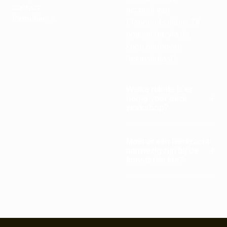
contact
account van
formulier. s.
Plannend culture. Of
nogsneller, via de
knop hierboven
“lesmateriaal”.
Welke ruimte is er
nodig voor deze
workshop?
Moet er een leerkracht
aanwezig zijn bij de
kunstfusie les?