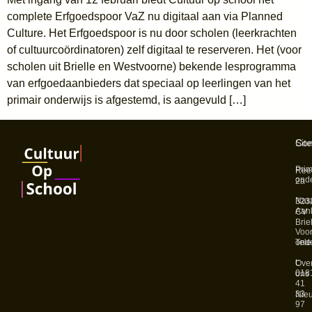
complete Erfgoedspoor VaZ nu digitaal aan via Planned
Culture. Het Erfgoedspoor is nu door scholen (leerkrachten
of cultuurcoördinatoren) zelf digitaal te reserveren. Het (voor
scholen uit Brielle en Westvoorne) bekende lesprogramma
van erfgoedaanbieders dat speciaal op leerlingen van het
primair onderwijs is afgestemd, is aangevuld […]
Sit
Con
Prim
Ree
onde
2a
Nas
323
Aan
CV
Brie
Voor
onde
Tel
t:
Ove
018
ons
41
33
Nie
97